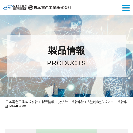
製品情報
PRODUCTS
日本電色工業株式会社
>
製品情報
>
光沢計・反射率計
>
間接測定方式ミラー反射率
計 MG-II 7000