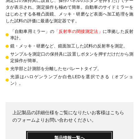
測定口の保持具に設置し、操作パネルのボタンを押すだけでデー
タが表示され、測定操作も極めて簡単。自動車のサイドミラーを
はじめとする各種凸面鏡、メッキ・研磨など表面へ加工処理を施
した試料の評価に最適な測定器です。
「自動車用ミラー」の
「反射率の間接測定法」
に準拠した反射
率計。
鏡・メッキ・研磨など、鏡面加工した試料の反射率を測定。
サンプルを測定口の保持具に設置しボタンを押すだけだから測
定操作が簡単。
光学部と計測部を分離したセパレートタイプ。
光源はハロゲンランプか白色LEDを選択できる（オプショ
ン）。
上記製品の詳細仕様をご覧になりたいお客様は
こちら
のフォームよりお問い合わせください。
製品情報一覧へ