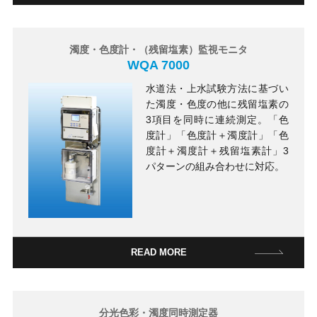
濁度・色度計・（残留塩素）監視モニタ
WQA 7000
水道法・上水試験方法に基づい
た濁度・色度の他に残留塩素の
3項目を同時に連続測定。「色
度計」「色度計＋濁度計」「色
度計＋濁度計＋残留塩素計」3
パターンの組み合わせに対応。
READ MORE
分光色彩・濁度同時測定器