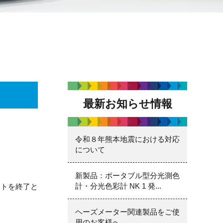
最新お知らせ情報
。
令和８年熊本地震における対応
について
。
。
新製品：ポータブル型分光測色
計・分光色彩計 NK 1 発...
ートを終了と
ヘーズメーター関連製品をご使
用のお客様へ