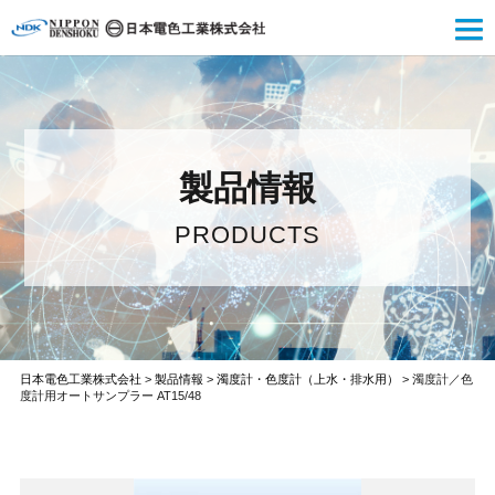
製品情報
PRODUCTS
日本電色工業株式会社
>
製品情報
>
濁度計・色度計（上水・排水用）
>
濁度計／色
度計用オートサンプラー AT15/48