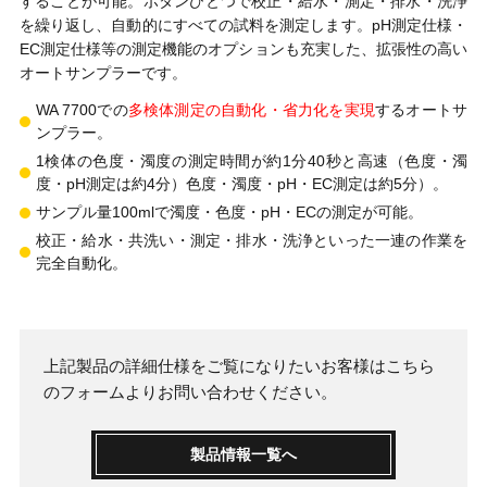
することが可能。ボタンひとつで校正・給水・測定・排水・洗浄
を繰り返し、自動的にすべての試料を測定します。pH測定仕様・
EC測定仕様等の測定機能のオプションも充実した、拡張性の高い
オートサンプラーです。
WA 7700での
多検体測定の自動化・省力化を実現
するオートサ
ンプラー。
1検体の色度・濁度の測定時間が約1分40秒と高速（色度・濁
度・pH測定は約4分）色度・濁度・pH・EC測定は約5分）。
サンプル量100mlで濁度・色度・pH・ECの測定が可能。
校正・給水・共洗い・測定・排水・洗浄といった一連の作業を
完全自動化。
上記製品の詳細仕様をご覧になりたいお客様は
こちら
のフォームよりお問い合わせください。
製品情報一覧へ